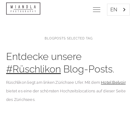
EN
BLOGPOSTS SELECTED TAG
Entdecke unsere
#Rüschlikon
Blog-Posts.
Rüschlikon liegt am linken Zürichsee Ufer. Mit dem
Hotel Belvoir
bietet es eine der schönsten Hochzeitslocations auf dieser Seite
des Zürichsees.