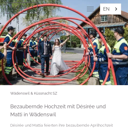
EN
Wädenswil & Küssnacht SZ
Bezaubernde Hochzeit mit Désirée und
Matti in Wädenswil
Désirée und Mattia feierten ihre bezaubernde Aprilhochzeit