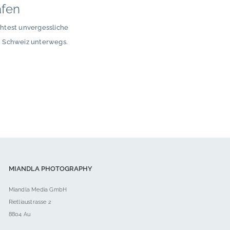
afen
chtest unvergessliche
n Schweiz unterwegs.
MIANDLA PHOTOGRAPHY
Miandla Media GmbH
Rietliaustrasse 2
8804 Au