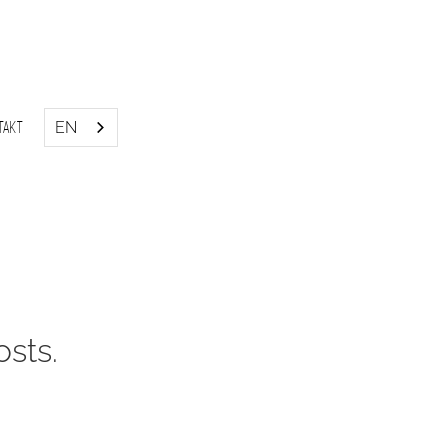
EN
takt
sts.