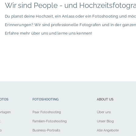
Wir sind People - und Hochzeitsfotogr
Du planst deine Hochzeit, ein Anlass oder ein Fotoshooting und mö
Erinnerungen? Wir sind professionelle Fotografen und in der ganze
Erfahre mehr über uns und lerne uns kennen!
OTOS
FOTOSHOOTING
ABOUT US
ortagen
Paar Fotoshooting
Über uns
t
Familien-Fotoshooting
Unser Blog
eo
Business-Portraits
Alle Angebote