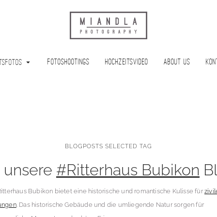
Fotoshootings
Hochzeitsvideo
About Us
Kon
tsfotos
BLOGPOSTS SELECTED TAG
 unsere
#Ritterhaus Bubikon
Bl
itterhaus Bubikon bietet eine historische und romantische Kulisse für
zivi
ungen
. Das historische Gebäude und die umliegende Natur sorgen für