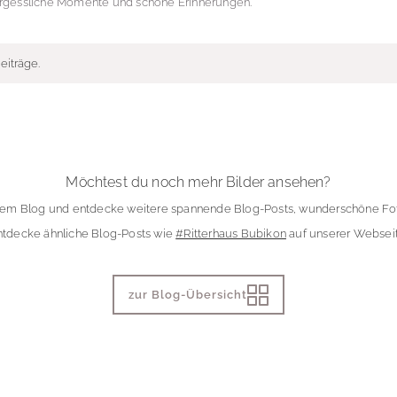
rgessliche Momente und schöne Erinnerungen.
eiträge.
Möchtest du noch mehr Bilder ansehen?
rem Blog und entdecke weitere spannende Blog-Posts, wunderschöne Fot
ntdecke ähnliche Blog-Posts wie
#Ritterhaus Bubikon
auf unserer Webseit
zur Blog-Übersicht