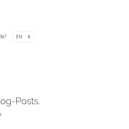
EN
takt
og-Posts.
le