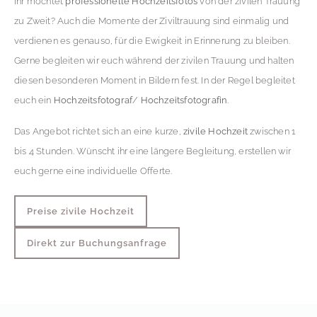
Ihr möchtet
professionelle Hochzeitsfotos
von der zivilen Trauung
zu Zweit? Auch die Momente der Ziviltrauung sind einmalig und
verdienen es genauso, für die Ewigkeit in Erinnerung zu bleiben.
Gerne begleiten wir euch während der zivilen Trauung und halten
diesen besonderen Moment in Bildern fest. In der Regel begleitet
euch ein
Hochzeitsfotograf
/
Hochzeitsfotografin
.
Das Angebot richtet sich an eine kurze,
zivile Hochzeit
zwischen 1
bis 4 Stunden. Wünscht ihr eine längere Begleitung, erstellen wir
euch gerne eine individuelle Offerte.
Preise zivile Hochzeit
Direkt zur Buchungsanfrage