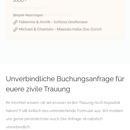
1600.-
Lena & Albert - Stadthaus Zürich
Jasmin & Philippe - Villa Meier Severini
Beispiel-Reportagen:
Gabriela & Martin - Luzern
Gloria & Urs - Stadthaus Zürich
Beispiel-Reportagen:
Julia & Konstantin - Villa Seerose Horgen
Deborah & Dominic - Schloss Schadau
Fabienne & Amrik - Schloss Greifensee
Melanie und Marian -Villa Boveri Baden
Irena und Nenad - Lindengut Winterthur
Michael & Chantale - Masoala Halle Zoo Zürich
Unverbindliche Buchungsanfrage für
euere zivile Trauung
Ihr möchtet wissen, ob wir an euer zivilen Trauung noch Kapazität
haben? Füllt einfach das untenstehende Formular aus. Wir melden
uns gerne persönlich bei euch. Die Anfrage ist natürlich
unverbindlich.