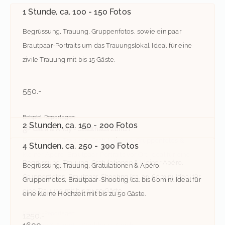
1 Stunde, ca. 100 - 150 Fotos
Begrüssung, Trauung, Gruppenfotos, sowie ein paar
Brautpaar-Portraits um das Trauungslokal. Ideal für eine
zivile Trauung mit bis 15 Gäste.
550.-
Beispiel-Reportagen:
2 Stunden, ca. 150 - 200 Fotos
Catia & Andy - Stadthaus Zürich
Begrüssung, Trauung, Gratulationen, Gruppenfotos &
Melanie & Marjan - Villa Boveri Baden
3 Stunden, ca. 200 - 250 Fotos
4 Stunden, ca. 250 - 300 Fotos
kleiner Apéro, Brautpaar-Portraits vor Ort. Ideal für eine
Begrüssung, Trauung, Gratulationen & kleiner Apéro,
Begrüssung, Trauung, Gratulationen & Apéro,
Hochzeit mit bis 30 Gäste.
Gruppenfotos, Brautpaar-Shooting (ca. 30-60min). Ideal für
Gruppenfotos, Brautpaar-Shooting (ca. bis 60min). Ideal für
eine Trauung mit bis zu 50 Gäste.
900.-
eine kleine Hochzeit mit bis zu 50 Gäste.
Beispiel-Reportagen:
1250.-