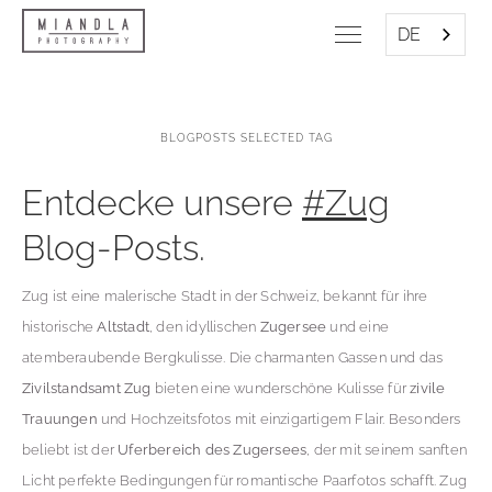
DE
BLOGPOSTS SELECTED TAG
Entdecke unsere
#Zug
Blog-Posts.
Zug ist eine malerische Stadt in der Schweiz, bekannt für ihre
historische
Altstadt
, den idyllischen
Zugersee
und eine
atemberaubende Bergkulisse. Die charmanten Gassen und das
Zivilstandsamt Zug
bieten eine wunderschöne Kulisse für
zivile
Trauungen
und Hochzeitsfotos mit einzigartigem Flair. Besonders
beliebt ist der
Uferbereich des Zugersees
, der mit seinem sanften
Licht perfekte Bedingungen für romantische Paarfotos schafft. Zug