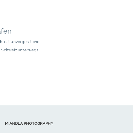
afen
chtest unvergessliche
n Schweiz unterwegs.
MIANDLA PHOTOGRAPHY