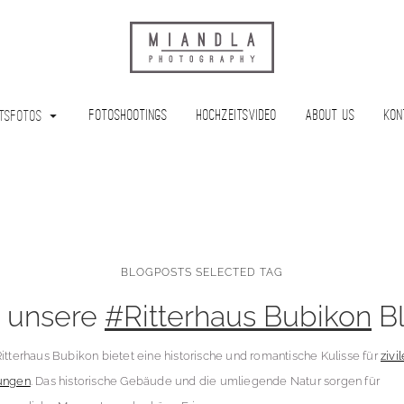
Fotoshootings
Hochzeitsvideo
About Us
Kon
tsfotos
BLOGPOSTS SELECTED TAG
 unsere
#Ritterhaus Bubikon
Bl
itterhaus Bubikon bietet eine historische und romantische Kulisse für
zivi
ungen
. Das historische Gebäude und die umliegende Natur sorgen für