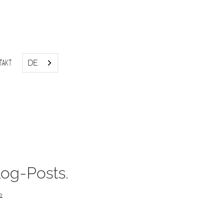
DE
takt
og-Posts.
le