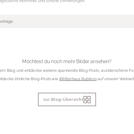
rgessliche Momente und schöne Erinnerungen.
eiträge.
Möchtest du noch mehr Bilder ansehen?
rem Blog und entdecke weitere spannende Blog-Posts, wunderschöne Fot
ntdecke ähnliche Blog-Posts wie
#Ritterhaus Bubikon
auf unserer Webseit
zur Blog-Übersicht