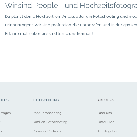
Wir sind People - und Hochzeitsfotogr
Du planst deine Hochzeit, ein Anlass oder ein Fotoshooting und mö
Erinnerungen? Wir sind professionelle Fotografen und in der ganze
Erfahre mehr über uns und lerne uns kennen!
OTOS
FOTOSHOOTING
ABOUT US
ortagen
Paar Fotoshooting
Über uns
t
Familien-Fotoshooting
Unser Blog
eo
Business-Portraits
Alle Angebote