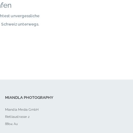
afen
chtest unvergessliche
n Schweiz unterwegs.
MIANDLA PHOTOGRAPHY
Miandla Media GmbH
Rietliaustrasse 2
8804 Au