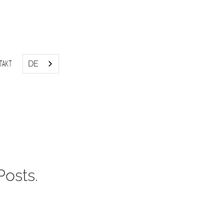
DE
takt
osts.