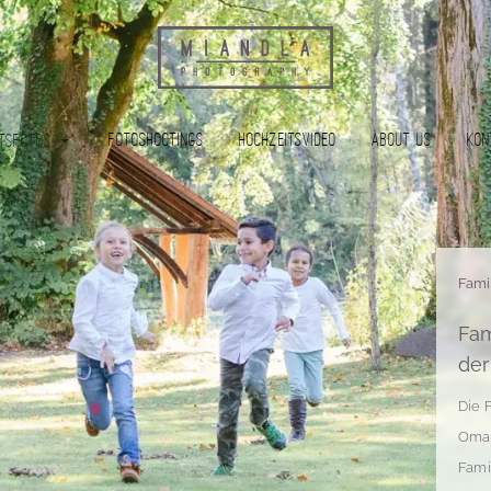
Fotoshootings
Hochzeitsvideo
About Us
Kon
tsfotos
Fami
Fam
der
Die 
Oma 
Fami