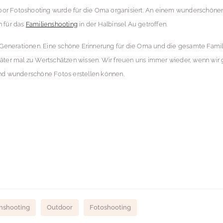
or Fotoshooting wurde für die Oma organisiert. An einem wunderschön
n für das
Familienshooting
in der Halbinsel Au getroffen.
3 Generationen. Eine schöne Erinnerung für die Oma und die gesamte Famil
äter mal zu Wertschätzen wissen. Wir freuen uns immer wieder, wenn wir
und wunderschöne Fotos erstellen können.
enshooting
Outdoor
Fotoshooting