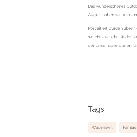
Das wunderschönes Outdo
August haben wir uns dan
Portraitiert wurden über 
welche auch die Kinder sp
der Linse haben dürfen, 
Tags
Wädenswil
Famili