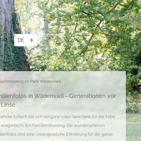
DE
takt
lienshooting im Park Wädenswil
ilienfotos in Wädenswil - Generationen vor
 Linse
Familie Schoch hat sich ein ganz tolles Geschenk für die liebe
ausgedacht: Ein Familienshooting. Die wunderschönen
lienfotos sind eine unvergessliche Erinnerung für die ganze